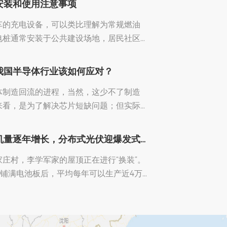
安装和使用注意事项
车的充电设备，可以类比理解为常规燃油
电桩通常安装于公共建设场地，居民社区
充电桩按输出电流方式分为交流充电桩和
我国半导体行业该如何应对？
体制造回流的进程，当然，这少不了制造
来看，是为了解决芯片短缺问题；但实际
展布局不仅仅是市场行为，更多的是有了
贸 易 战更深层次的递进。
​从厂到家，新增装机量逐年增长，分布式光伏迎爆发式增长
庄村，李学军家的屋顶正在进行“换装”。
顶铺满电池板后，平均每年可以生产近4万
近3000元的发电收益。