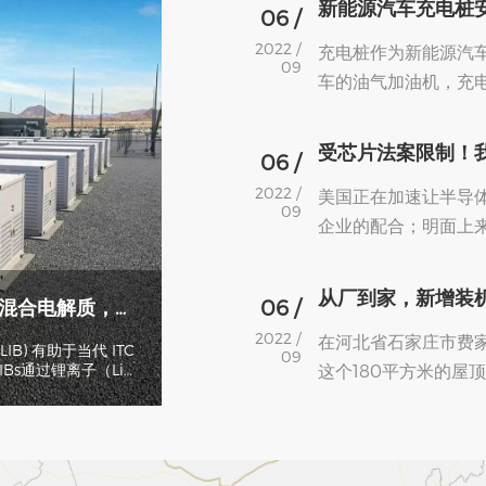
新能源汽车充电桩
06 /
2022 /
​充电桩作为新能源汽
09
车的油气加油机，充
的停车场或道路旁。
直流充电桩。
​受芯片法案限制！
06 /
2022 /
美国正在加速让半导
09
企业的配合；明面上
上，现有半导体的发
政府干预，而这其实是
06 /
​提高锂离子电池性能的新型混合电解质，有助于建立可持续能源供应
2022 /
在河北省石家庄市费家
B) 有助于当代 ITC
09
这个180平方米的屋
s通过锂离子（Li-
地充电和放电，锂离
度电，为李学军家带来