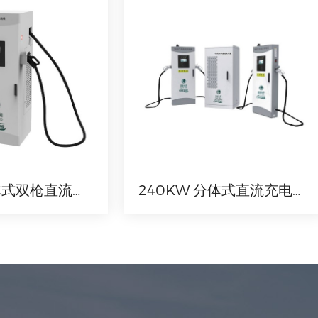
160KW 一体式双枪直流机 国网定制机
240KW 分体式直流充电机 国网定制机（一机两桩四枪）